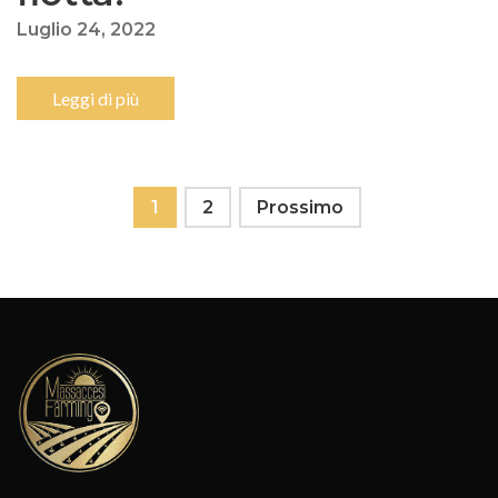
Luglio 24, 2022
Leggi di più
Navigazione
1
2
Prossimo
dei
post