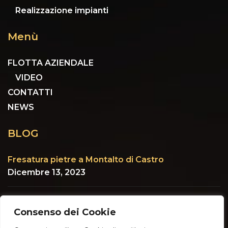
Realizzazione impianti
Menù
FLOTTA AZIENDALE
VIDEO
CONTATTI
NEWS
BLOG
Fresatura pietre a Montalto di Castro
Dicembre 13, 2023
Situazione un po’ umida
Consenso dei Cookie
Gennaio 24, 2023