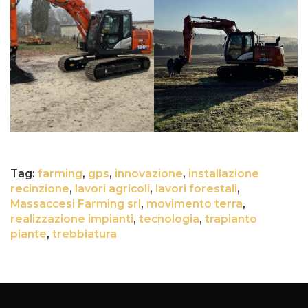
Tag:
farming
,
gps
,
innovazione
,
installazione
recinzione
,
lavori agricoli
,
lavori forestali
,
Massaccesi Farming srl
,
movimento terra
,
realizzazione impianti
,
tecnologia
,
trapianto
piante
,
trebbiatura