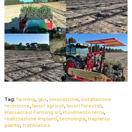
Tag:
farming
,
gps
,
innovazione
,
installazione
recinzione
,
lavori agricoli
,
lavori forestali
,
Massaccesi Farming srl
,
movimento terra
,
realizzazione impianti
,
tecnologia
,
trapianto
piante
,
trebbiatura